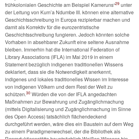
29
frühkolonialen Geschichte am Beispiel Kameruns
unter
der Leitung von Kum’a Ndumbe III. können eine alternative
Geschichtsschreibung in Europa rezipierbar machen und
damit als Korrektiv für die eurozentristische
Geschichtsschreibung fungieren. Jedoch könnten solche
Vorhaben in absehbarer Zukunft eine seltene Ausnahme
bleiben. Immerhin hat die International Federation of
Library Associations (IFLA) im Mai 2019 in einem
Statement bezüglich indigenen traditionellen Wissens
deklariert, dass sie die Notwendigkeit anerkennt,
indigenes und lokales traditionelles Wissen im Interesse
von indigenen Völkern und dem Rest der Welt zu
30
schützen.
Würden die von der IFLA angedachten
Maßnahmen zur Bewahrung und Zugänglichmachung
(mittels Digitalisierung und Zugänglichmachung im Sinne
des Open Access) tatsächlich flächendeckend
durchgeführt werden, wäre dies ein Baustein auf dem Weg
zu einem Paradigmenwechsel, der die Bibliothek als
Reproduktionsstätte hauptsächlich Weißen Wissens hin