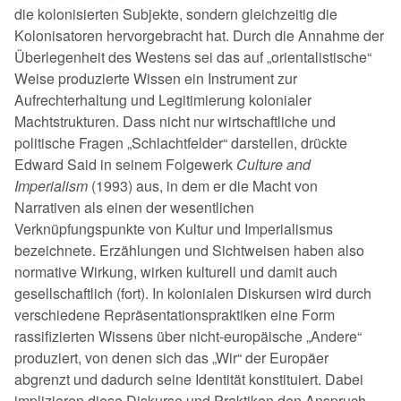
die kolonisierten Subjekte, sondern gleichzeitig die
Kolonisatoren hervorgebracht hat. Durch die Annahme der
Überlegenheit des Westens sei das auf
orientalistische
Weise produzierte Wissen ein Instrument zur
Aufrechterhaltung und Legitimierung kolonialer
Machtstrukturen. Dass nicht nur wirtschaftliche und
politische Fragen
Schlachtfelder
darstellen, drückte
Edward Said in seinem Folgewerk
Culture and
Imperialism
(1993) aus, in dem er die Macht von
Narrativen als einen der wesentlichen
Verknüpfungspunkte von Kultur und Imperialismus
bezeichnete. Erzählungen und Sichtweisen haben also
normative Wirkung, wirken kulturell und damit auch
gesellschaftlich (fort). In kolonialen Diskursen wird durch
verschiedene Repräsentationspraktiken eine Form
rassifizierten Wissens über nicht-europäische
Andere
produziert, von denen sich das
Wir
der Europäer
abgrenzt und dadurch seine Identität konstituiert. Dabei
implizieren diese Diskurse und Praktiken den Anspruch,