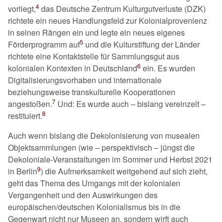
4
vorliegt,
das Deutsche Zentrum Kulturgutverluste (DZK)
richtete ein neues Handlungsfeld zur Kolonialprovenienz
in seinen Rängen ein und legte ein neues eigenes
5
Förderprogramm auf
und die Kulturstiftung der Länder
richtete eine Kontaktstelle für Sammlungsgut aus
6
kolonialen Kontexten in Deutschland
ein. Es wurden
Digitalisierungsvorhaben und internationale
beziehungsweise transkulturelle Kooperationen
7
angestoßen.
Und: Es wurde auch – bislang vereinzelt –
8
restituiert.
Auch wenn bislang die Dekolonisierung von musealen
Objektsammlungen (wie – perspektivisch – jüngst die
Dekoloniale-Veranstaltungen im Sommer und Herbst 2021
9
in Berlin
) die Aufmerksamkeit weitgehend auf sich zieht,
geht das Thema des Umgangs mit der kolonialen
Vergangenheit und den Auswirkungen des
europäischen/deutschen Kolonialismus bis in die
Gegenwart nicht nur Museen an, sondern wirft auch