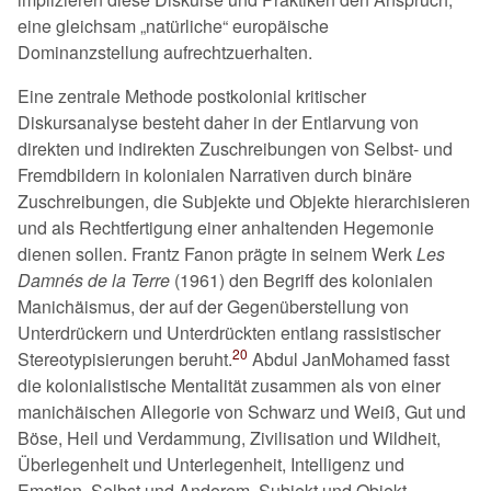
eine gleichsam
natürliche
europäische
Dominanzstellung aufrechtzuerhalten.
Eine zentrale Methode postkolonial kritischer
Diskursanalyse besteht daher in der Entlarvung von
direkten und indirekten Zuschreibungen von Selbst- und
Fremdbildern in kolonialen Narrativen durch binäre
Zuschreibungen, die Subjekte und Objekte hierarchisieren
und als Rechtfertigung einer anhaltenden Hegemonie
dienen sollen. Frantz Fanon prägte in seinem Werk
Les
Damnés de la Terre
(1961) den Begriff des kolonialen
Manichäismus, der auf der Gegenüberstellung von
Unterdrückern und Unterdrückten entlang rassistischer
20
Stereotypisierungen beruht.
Abdul JanMohamed fasst
die kolonialistische Mentalität zusammen als von einer
manichäischen Allegorie von Schwarz und Weiß, Gut und
Böse, Heil und Verdammung, Zivilisation und Wildheit,
Überlegenheit und Unterlegenheit, Intelligenz und
Emotion, Selbst und Anderem, Subjekt und Objekt