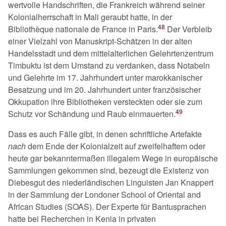
wertvolle Handschriften, die Frankreich während seiner
Kolonialherrschaft in Mali geraubt hatte, in der
48
Bibliothèque nationale de France in Paris.
Der Verbleib
einer Vielzahl von Manuskript-Schätzen in der alten
Handelsstadt und dem mittelalterlichen Gelehrtenzentrum
Timbuktu ist dem Umstand zu verdanken, dass Notabeln
und Gelehrte im 17. Jahrhundert unter marokkanischer
Besatzung und im 20. Jahrhundert unter französischer
Okkupation ihre Bibliotheken versteckten oder sie zum
49
Schutz vor Schändung und Raub einmauerten.
Dass es auch Fälle gibt, in denen schriftliche Artefakte
nach
dem Ende der Kolonialzeit auf zweifelhaftem oder
heute gar bekanntermaßen illegalem Wege in europäische
Sammlungen gekommen sind, bezeugt die Existenz von
Diebesgut des niederländischen Linguisten Jan Knappert
in der Sammlung der Londoner School of Oriental and
African Studies (SOAS). Der Experte für Bantusprachen
hatte bei Recherchen in Kenia in privaten