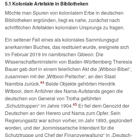
5.1 Koloniale Artefakte in Bibliotheken
Möchte man Spuren von kolonialem Erbe in deutschen
Bibliotheken ergründen, liegt es nahe, zunächst nach
schriftlichen Artefakten kolonialen Ursprungs zu fragen.
Ein seltener Fall eines als koloniales Sammlungsgut
anerkannten Buches, das restituiert wurde, ereignete sich
im Februar 2019 im namibischen Gibeon: Die
Wissenschaftsministerin von Baden-Württemberg Theresia
Bauer gab dort in einem feierlichen Akt die
Witbooi-Bibel
,
zusammen mit der
Witbooi-Peitsche
, an den Staat
44
Namibia zurück.
Beide Objekte gehörten Hendrik
Witbooi, dem Anführer des Nama-Aufstands gegen die
deutschen von General von Trotha geführten
45
Schutztruppen
im Jahre 1904.
Er fiel dem Genozid der
Deutschen an den Herero und Nama zum Opfer. Sein
Regierungssitz war schon vorher, im Jahr 1893, geplündert
worden, und der
kommissarische Intendant für die
Schutztruppe und Chef der Finanzverwaltung
in
Deutsch-