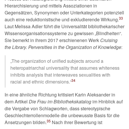
Hierarchisierung und mittels Assoziationen in
Gegensätzen, Synonymen oder Unterkategorien potenziell
33
auch eine reduktionistische und exkludierende Wirkung.
Laut Melissa Adler führt die Universalität bibliothekarischer
Wissensorganisationssysteme zu gewissen
Blindheiten
.
Sie bemerkt in ihrem 2017 erschienenen Werk
Cruising
the Library. Perversities in the Organization of Knowledge
:
The organization of unified subjects around a
heteropatriarchal universality that assumes whiteness
inhibits analysis that interweaves sexualities with
34
racial and ethnic dimensions.
In eine ähnliche Richtung kritisiert Karin Aleksander in
dem Artikel
Die Frau im Bibliothekskatalog
im Hinblick auf
die Vergabe von Schlagworten, dass stereotypische
Geschlechterrollenmodelle die unbewusste Basis für die
35
Ansetzungen bilden.
Nach ihrer Bewertung ist