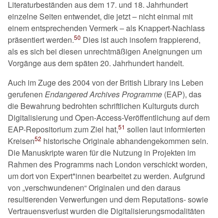
Literaturbeständen aus dem 17. und 18. Jahrhundert
einzelne Seiten entwendet, die jetzt – nicht einmal mit
einem entsprechenden Vermerk – als Knappert-Nachlass
50
präsentiert werden.
Dies ist auch insofern frappierend,
als es sich bei diesen unrechtmäßigen Aneignungen um
Vorgänge aus dem späten 20. Jahrhundert handelt.
Auch im Zuge des 2004 von der British Library ins Leben
gerufenen
Endangered Archives Programme
(EAP), das
die Bewahrung bedrohten schriftlichen Kulturguts durch
Digitalisierung und Open-Access-Veröffentlichung auf dem
51
EAP-Repositorium zum Ziel hat,
sollen laut informierten
52
Kreisen
historische Originale abhandengekommen sein.
Die Manuskripte waren für die Nutzung in Projekten im
Rahmen des Programms nach London verschickt worden,
um dort von Expert*innen bearbeitet zu werden. Aufgrund
von
verschwundenen
Originalen und den daraus
resultierenden Verwerfungen und dem Reputations- sowie
Vertrauensverlust wurden die Digitalisierungsmodalitäten