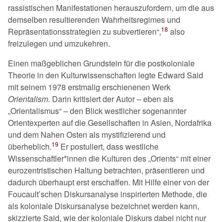
rassistischen Manifestationen herauszufordern, um die aus
demselben resultierenden Wahrheitsregimes und
18
Repräsentationsstrategien zu subvertieren
,
also
freizulegen und umzukehren.
Einen maßgeblichen Grundstein für die postkoloniale
Theorie in den Kulturwissenschaften legte Edward Said
mit seinem 1978 erstmalig erschienenen Werk
Orientalism
. Darin kritisiert der Autor – eben als
Orientalismus
– den Blick westlicher sogenannter
Orientexperten auf die Gesellschaften in Asien, Nordafrika
und dem Nahen Osten als mystifizierend und
19
überheblich.
Er postuliert, dass westliche
Wissenschaftler*innen die Kulturen des
Orients
mit einer
eurozentristischen Haltung betrachten, präsentieren und
dadurch überhaupt erst erschaffen. Mit Hilfe einer von der
Foucault’schen Diskursanalyse inspirierten Methode, die
als koloniale Diskursanalyse bezeichnet werden kann,
skizzierte Said, wie der koloniale Diskurs dabei nicht nur