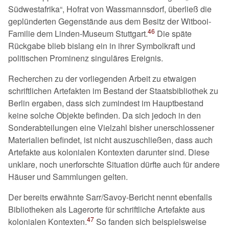
Südwestafrika
, Hofrat von Wassmannsdorf, überließ die
geplünderten Gegenstände aus dem Besitz der Witbooi-
46
Familie dem Linden-Museum Stuttgart.
Die späte
Rückgabe blieb bislang ein in ihrer Symbolkraft und
politischen Prominenz singuläres Ereignis.
Recherchen zu der vorliegenden Arbeit zu etwaigen
schriftlichen Artefakten im Bestand der Staatsbibliothek zu
Berlin ergaben, dass sich zumindest im Hauptbestand
keine solche Objekte befinden. Da sich jedoch in den
Sonderabteilungen eine Vielzahl bisher unerschlossener
Materialien befindet, ist nicht auszuschließen, dass auch
Artefakte aus kolonialen Kontexten darunter sind. Diese
unklare, noch unerforschte Situation dürfte auch für andere
Häuser und Sammlungen gelten.
Der bereits erwähnte Sarr/Savoy-Bericht nennt ebenfalls
Bibliotheken als Lagerorte für schriftliche Artefakte aus
47
kolonialen Kontexten.
So fanden sich beispielsweise