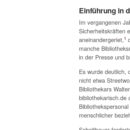
Einführung in 
Im vergangenen Jah
Sicherheitskräften e
1
aneinandergeriet,
d
manche Bibliotheksm
in der Presse und b
Es wurde deutlich,
nicht etwa Streetw
Bibliothekars Walte
bibliothekarisch.d
Bibliothekspersonal
menschlicher bezie
Scheithauer forder