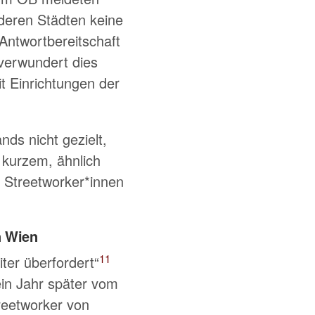
 deren Städten keine
 Antwortbereitschaft
verwundert dies
t Einrichtungen der
nds nicht gezielt,
t kurzem, ähnlich
t Streetworker*innen
n Wien
11
ter überfordert
ein Jahr später vom
reetworker von