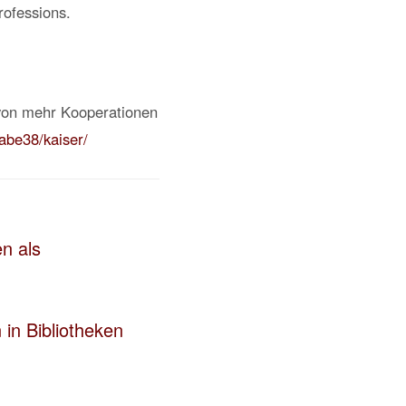
rofessions.
 von mehr Kooperationen
gabe38/kaiser/
n als
in Bibliotheken