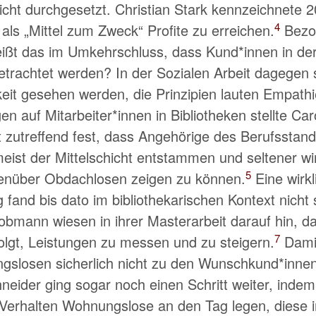
icht durchgesetzt. Christian Stark kennzeichnete 2
4
 als
Mittel zum Zweck
Profite zu erreichen.
Bezog
heißt das im Umkehrschluss, dass Kund*innen in der 
trachtet werden? In der Sozialen Arbeit dagegen s
keit gesehen werden, die Prinzipien lauten Empath
en auf Mitarbeiter*innen in Bibliotheken stellte Ca
it zutreffend fest, dass Angehörige des Berufsstan
meist der Mittelschicht entstammen und seltener wir
5
enüber Obdachlosen zeigen zu können.
Eine wirkl
fand bis dato im bibliothekarischen Kontext nicht s
bmann wiesen in ihrer Masterarbeit darauf hin, da
7
olgt, Leistungen zu messen und zu steigern.
Damit
slosen sicherlich nicht zu den Wunschkund*innen 
hneider ging sogar noch einen Schritt weiter, indem 
 Verhalten Wohnungslose an den Tag legen, diese 