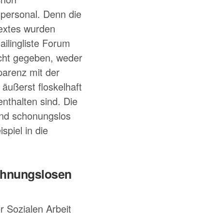
spersonal. Denn die
 Textes wurden
ilingliste Forum
icht gegeben, weder
parenz mit der
äußerst floskelhaft
enthalten sind. Die
und schonungslos
piel in die
ohnungslosen
 Sozialen Arbeit