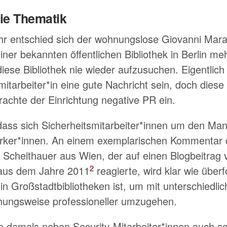
die Thematik
r entschied sich der wohnungslose Giovanni Maram
iner bekannten öffentlichen Bibliothek in Berlin me
iese Bibliothek nie wieder aufzusuchen. Eigentlich
itarbeiter*in eine gute Nachricht sein, doch diese
rachte der Einrichtung negative PR ein.
 dass sich Sicherheitsmitarbeiter*innen um den Ma
orker*innen. An einem exemplarischen Kommentar 
r Scheithauer aus Wien, der auf einen Blogbeitrag 
2
e aus dem Jahre 2011
reagierte, wird klar wie über
 in Großstadtbibliotheken ist, um mit unterschiedl
hungsweise professioneller umzugehen.
te damals neben Security-Mitarbeiter*innen auch s