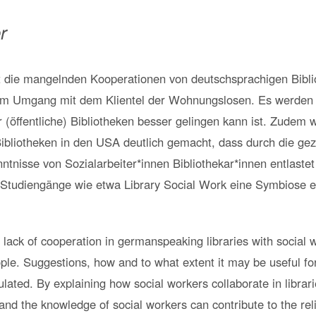
r
rt die mangelnden Kooperationen von deutschsprachigen Bibli
eim Umgang mit dem Klientel der Wohnungslosen. Es werden 
r (öffentliche) Bibliotheken besser gelingen kann ist. Zudem 
Bibliotheken in den USA deutlich gemacht, dass durch die g
ntnisse von Sozialarbeiter*innen Bibliothekar*innen entlast
Studiengänge wie etwa Library Social Work eine Symbiose e
he lack of cooperation in germanspeaking libraries with social w
e. Suggestions, how and to what extent it may be useful for (
lated. By explaining how social workers collaborate in librari
 and the knowledge of social workers can contribute to the relie