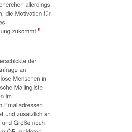
herchen allerdings
, die Motivation für
as
9
utung zukommt.
erschickte der
Anfrage an
hlose Menschen in
ische Mailingliste
en im
an Emailadressen
et und zusätzlich an
ng und Größe noch
rum ÖB meldeten