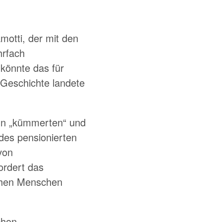
otti, der mit den
hrfach
 könnte das für
 Geschichte landete
nn
kümmerten
und
des pensionierten
von
fordert das
ichen Menschen
chon