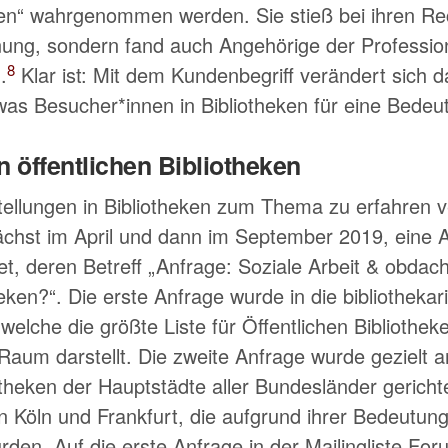
en
wahrgenommen werden. Sie stieß bei ihren Rec
nung, sondern fand auch Angehörige der Profession
8
.
Klar ist: Mit dem Kundenbegriff verändert sich d
 was Besucher*innen in Bibliotheken für eine Bede
in öffentlichen Bibliotheken
ellungen in Bibliotheken zum Thema zu erfahren v
ächst im April und dann im September 2019, eine 
et, deren Betreff
Anfrage: Soziale Arbeit & obdac
heken?
. Die erste Anfrage wurde in die bibliothekar
elche die größte Liste für Öffentlichen Bibliothek
Raum darstellt. Die zweite Anfrage wurde gezielt 
theken der Hauptstädte aller Bundesländer gericht
en Köln und Frankfurt, die aufgrund ihrer Bedeutu
en. Auf die erste Anfrage in der Mailingliste Fo