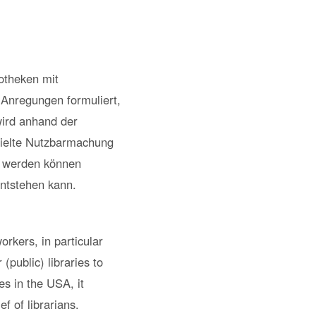
otheken mit
Anregungen formuliert,
wird anhand der
ezielte Nutzbarmachung
et werden können
ntstehen kann.
orkers, in particular
public) libraries to
es in the USA, it
f of librarians.