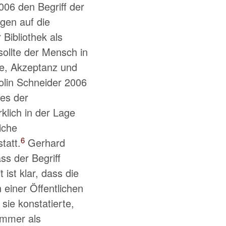
006 den Begriff der
en auf die
Bibliothek als
ollte der Mensch in
ie, Akzeptanz und
rolin Schneider 2006
des der
klich in der Lage
iche
6
tatt.
Gerhard
ss der Begriff
 ist klar, dass die
einer Öffentlichen
sie konstatierte,
immer als