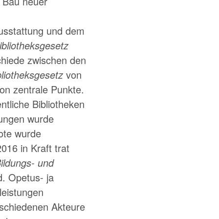
 Bau neuer
 Ausstattung und dem
ibliotheksgesetz
chiede zwischen den
bliotheksgesetz
von
on zentrale Punkte.
tliche Bibliotheken
stungen wurde
bote wurde
2016 in Kraft trat
ildungs- und
d. Opetus- ja
tleistungen
rschiedenen Akteure