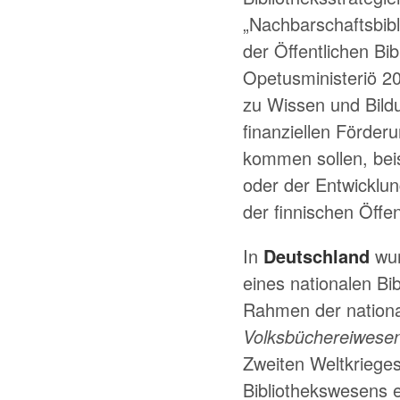
Nachbarschaftsbibl
der Öffentlichen Bi
Opetusministeriö 2
zu Wissen und Bildu
finanziellen Förder
kommen sollen, beis
oder der Entwicklu
der finnischen Öffen
In
Deutschland
wur
eines nationalen Bi
Rahmen der nationa
Volksbüchereiwese
Zweiten Weltkrieges 
Bibliothekswesens 