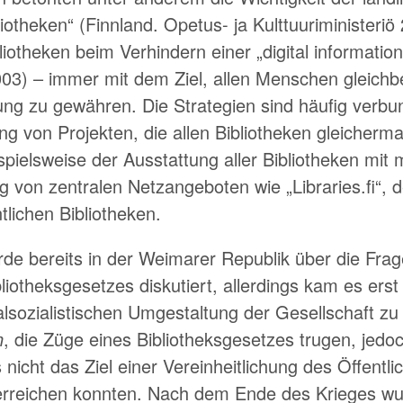
iotheken
(Finnland. Opetus- ja Kulttuuriministeriö
bliotheken beim Verhindern einer
digital informatio
003) – immer mit dem Ziel, allen Menschen gleich
ng zu gewähren. Die Strategien sind häufig verbu
ung von Projekten, die allen Bibliotheken gleicher
pielsweise der Ausstattung aller Bibliotheken mit
ng von zentralen Netzangeboten wie
Libraries.fi
, 
tlichen Bibliotheken.
de bereits in der Weimarer Republik über die Frag
bliotheksgesetzes diskutiert, allerdings kam es ers
lsozialistischen Umgestaltung der Gesellschaft z
n
, die Züge eines Bibliotheksgesetzes trugen, jedo
nicht das Ziel einer Vereinheitlichung des Öffentli
erreichen konnten. Nach dem Ende des Krieges w