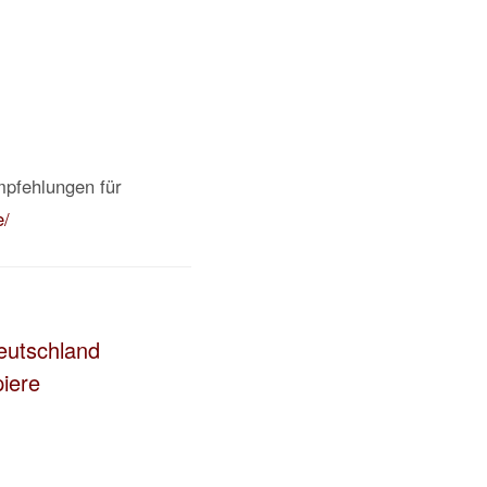
mpfehlungen für
e/
eutschland
iere