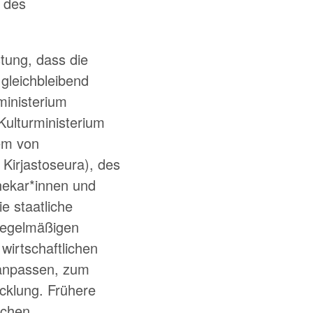
e des
tung, dass die
 gleichbleibend
ministerium
Kulturministerium
rem von
 Kirjastoseura), des
hekar*innen und
e staatliche
n regelmäßigen
wirtschaftlichen
 anpassen, zum
icklung. Frühere
ichen