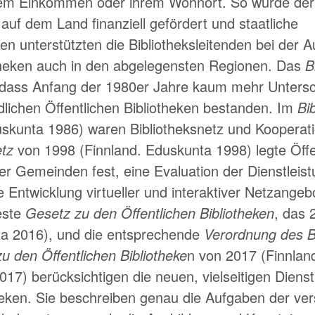
rem Einkommen oder ihrem Wohnort. So wurde der
auf dem Land finanziell gefördert und staatliche
ren unterstützten die Bibliotheksleitenden bei der
otheken auch in den abgelegensten Regionen. Das
B
 dass Anfang der 1980er Jahre kaum mehr Unters
dlichen Öffentlichen Bibliotheken bestanden. Im
Bi
skunta 1986) waren Bibliotheksnetz und Kooperati
etz
von 1998 (Finnland. Eduskunta 1998) legte Öffen
der Gemeinden fest, eine Evaluation der Dienstlei
ie Entwicklung virtueller und interaktiver Netzange
este
Gesetz zu den Öffentlichen Bibliotheken
, das 
ta 2016), und die entsprechende
Verordnung des B
zu den Öffentlichen Bibliotheke
n von 2017 (Finnlan
2017) berücksichtigen die neuen, vielseitigen Diens
theken. Sie beschreiben genau die Aufgaben der ve