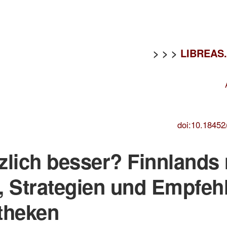
> > >
LIBREAS. 
doi:10.18452
lich besser? Finnlands 
, Strategien und Empfeh
otheken