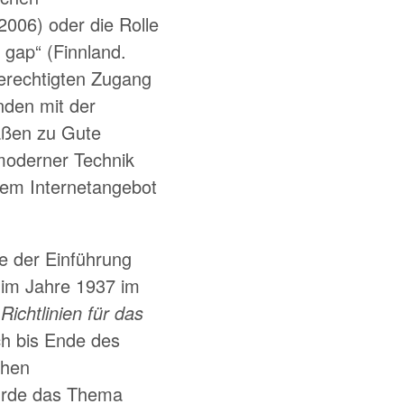
 2006) oder die Rolle
n gap
(Finnland.
berechtigten Zugang
nden mit der
maßen zu Gute
 moderner Technik
dem Internetangebot
e der Einführung
t im Jahre 1937 im
u
Richtlinien für das
ch bis Ende des
chen
urde das Thema