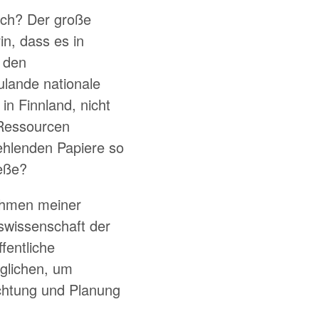
eich? Der große
n, dass es in
r den
zulande nationale
in Finnland, nicht
 Ressourcen
ehlenden Papiere so
ieße?
ahmen meiner
nswissenschaft der
fentliche
glichen, um
chtung und Planung