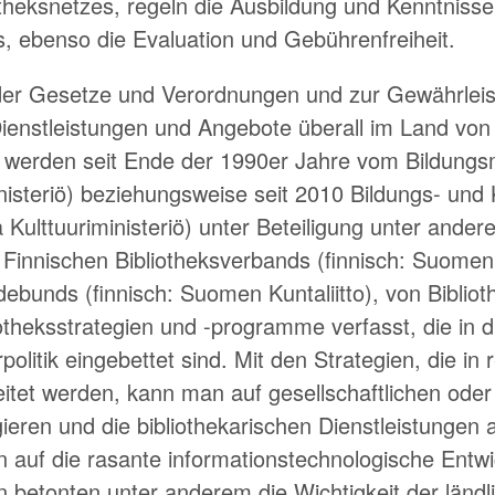
otheksnetzes, regeln die Ausbildung und Kenntniss
s, ebenso die Evaluation und Gebührenfreiheit.
der Gesetze und Verordnungen und zur Gewährleis
Dienstleistungen und Angebote überall im Land von
, werden seit Ende der 1990er Jahre vom Bildungs
nisteriö) beziehungsweise seit 2010 Bildungs- und 
a Kulttuuriministeriö) unter Beteiligung unter ande
 Finnischen Bibliotheksverbands (finnisch: Suomen
bunds (finnisch: Suomen Kuntaliitto), von Bibliot
iotheksstrategien und -programme verfasst, die in di
politik eingebettet sind. Mit den Strategien, die i
tet werden, kann man auf gesellschaftlichen oder 
ieren und die bibliothekarischen Dienstleistungen
on auf die rasante informationstechnologische Entw
en betonten unter anderem die Wichtigkeit der ländl