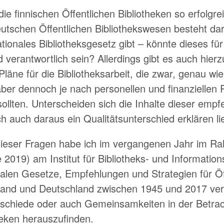
e finnischen Öffentlichen Bibliotheken so erfolgr
tschen Öffentlichen Bibliothekswesen besteht dari
tionales Bibliotheksgesetz gibt – könnte dieses fü
 verantwortlich sein? Allerdings gibt es auch hier
äne für die Bibliotheksarbeit, die zwar, genau wie 
 aber dennoch je nach personellen und finanziellen
llten. Unterscheiden sich die Inhalte dieser empf
ch auch daraus ein Qualitätsunterschied erklären l
ieser Fragen habe ich im vergangenen Jahr im R
 2019) am Institut für Bibliotheks- und Informatio
nalen Gesetze, Empfehlungen und Strategien für Öf
nnland und Deutschland zwischen 1945 und 2017 ver
schiede oder auch Gemeinsamkeiten in der Betra
theken herauszufinden.