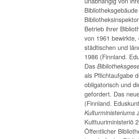
unabhängig von ih
Bibliotheksgebäude 
Bibliotheksinspekto
Betrieb ihrer Bibli
von 1961 bewirkte,
städtischen und län
1986 (Finnland. Edu
Das
Bibliotheksges
als Pflichtaufgabe 
obligatorisch und d
gefordert. Das neu
(Finnland. Eduskun
Kulturministeriums 
Kulttuuriministeriö 
Öffentlicher Biblio