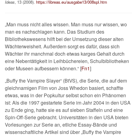
Ideas
, 13 (
2008
).
https://libreas.eu/ausgabe13/008spl.htm
„Man muss nicht alles wissen. Man muss nur wissen, wo
man es nachschlagen kann. Das Studium des
Bibliothekswesens hilft bei der Umsetzung dieser alten
Wächterweisheit. Außerdem sorgt es dafür, dass sich
Wächter ihr manchmal doch etwas karges Gehalt durch
eine Nebentätigkeit in Leihbüchereien, Schulbibliotheken
oder Museen aufbessern können.“
[
Fn1
]
„Buffy the Vampire Slayer“ (BtVS), die Serie, die auf dem
gleichnamigen Film von Joss Whedon basiert, schaffte
etwas, was in der Popkultur selbst schon ein Phänomen
ist: Als die 1997 gestartete Serie im Jahr 2004 in den USA
zu Ende ging, hatte sie es auf sieben Staffeln und eine
Spin-Off-Serie gebracht. Universitäten in den USA bieten
Vorlesungen zur Serie an, etliche Essay-Bände und
wissenschaftliche Artikel sind über „Buffy the Vampire