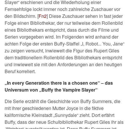
Slayer“ erschienen und die Wiederholung einer
Fernsehfolge lockt immer noch zahlreiche Zuschauer vor
den Bildschirm.
[
Fn2
]
Diese Zuschauer sehen in fast jeder
Folge einen Bibliothekar, der nur teilweise dem Rollenbild
eines Bibliothekars entspricht, dass durch die Filme und
Serien vorgegeben wird. Im Folgenden wird anhand der
achten Folge der ersten Buffy-Staffel „I, Robot... You, Jane“
zu zeigen versucht, inwieweit die Figur des Rupert Giles
dem traditionellem Rollenbild des Bibliothekars entspricht
und inwieweit sie mit den Anforderungen an den heutigen
Beruf korreliert.
„In every Generation there is a chosen one“ – das
Universum von „Buffy the Vampire Slayer“
Die Serie erzählt die Geschichte von Buffy Summers, die
mit ihrer geschiedenen Mutter Joyce in die fiktive
kalifornische Kleinstadt „Sunnydale“ zieht. Dort erfährt
Buffy, dass der neue Schulbibliothekar Rupert Giles ihr als
„Watcher“ zugeteilt worden ist. Denn Buffy Summers ist