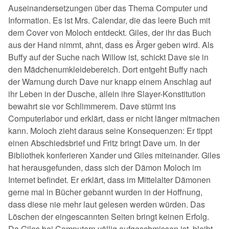
Auseinandersetzungen über das Thema Computer und
Information. Es ist Mrs. Calendar, die das leere Buch mit
dem Cover von Moloch entdeckt. Giles, der ihr das Buch
aus der Hand nimmt, ahnt, dass es Ärger geben wird. Als
Buffy auf der Suche nach Willow ist, schickt Dave sie in
den Mädchenumkleidebereich. Dort entgeht Buffy nach
der Warnung durch Dave nur knapp einem Anschlag auf
ihr Leben in der Dusche, allein ihre Slayer-Konstitution
bewahrt sie vor Schlimmerem. Dave stürmt ins
Computerlabor und erklärt, dass er nicht länger mitmachen
kann. Moloch zieht daraus seine Konsequenzen: Er tippt
einen Abschiedsbrief und Fritz bringt Dave um. In der
Bibliothek konferieren Xander und Giles miteinander. Giles
hat herausgefunden, dass sich der Dämon Moloch im
Internet befindet. Er erklärt, dass im Mittelalter Dämonen
gerne mal in Bücher gebannt wurden in der Hoffnung,
dass diese nie mehr laut gelesen werden würden. Das
Löschen der eingescannten Seiten bringt keinen Erfolg.
Da Giles bei Computern völlig aufgeschmissen ist, bleibt