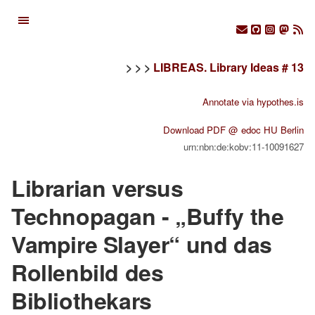
> > >
LIBREAS. Library Ideas # 13
Annotate via hypothes.is
Download PDF @ edoc HU Berlin
urn:nbn:de:kobv:11-10091627
Librarian versus
Technopagan - „Buffy the
Vampire Slayer“ und das
Rollenbild des
Bibliothekars