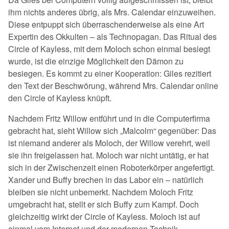
ihm nichts anderes übrig, als Mrs. Calendar einzuweihen.
Diese entpuppt sich überraschenderweise als eine Art
Expertin des Okkulten – als Technopagan. Das Ritual des
Circle of Kayless, mit dem Moloch schon einmal besiegt
wurde, ist die einzige Möglichkeit den Dämon zu
besiegen. Es kommt zu einer Kooperation: Giles rezitiert
den Text der Beschwörung, während Mrs. Calendar online
den Circle of Kayless knüpft.
Nachdem Fritz Willow entführt und in die Computerfirma
gebracht hat, sieht Willow sich „Malcolm“ gegenüber: Das
ist niemand anderer als Moloch, der Willow verehrt, weil
sie ihn freigelassen hat. Moloch war nicht untätig, er hat
sich in der Zwischenzeit einen Roboterkörper angefertigt.
Xander und Buffy brechen in das Labor ein – natürlich
bleiben sie nicht unbemerkt. Nachdem Moloch Fritz
umgebracht hat, stellt er sich Buffy zum Kampf. Doch
gleichzeitig wirkt der Circle of Kayless. Moloch ist auf
einmal vom Internet und der modernen Technik