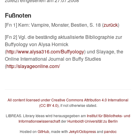
zuletzt eingesehen am 27.07.2008
Fußnoten
[
Fn 1] Kern: Vampire, Monster, Bestien, S. 18 (
zurück
)
[
Fn 2] Vgl. die beständig aktualisierte Bibliographie zur
Buffyology von Alysa Hornick
(
http://www.alysa316.com/Buffyology
) und Slayage, the
Online International Journal on Buffy Studies
(
http://slayageonline.com/
All content licensed under Creative Commons Attribution 4.0 International
(CC BY 4.0)
, if not otherwise stated.
LIBREAS. Library Ideas wird herausgegeben am
Institut für Bibliotheks- und
Informationswissenschaft
der
Humboldt-Universität zu Berlin
Hosted on
GitHub
, made with
Jekyll/Octopress
and
pandoc