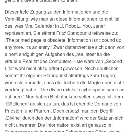
Dieser freie Zugang zu den Informationen und die
Vermittlung, wie man an diese Informationen kommt, ist
das, was Mrs. Calendar in „I, Robot... You, Jane“
repräsentiert. Sie stimmt Fritz' Standpunkt teilweise zu:
„The printed page is obsolete. Information isn't bound up
anymore. It's an entity.“ Zwar distanziert sie sich dann von
einem endgültigen Aufgeben des „real lifes“ für die
virtuelle Realität des Computers – sie wäre von „Second
Life“ wohl nicht allzu erfreut gewesen. Noch deutlicher
kommt ihr eigener Standpunkt allerdings zum Tragen,
wenn sie anmerkt, dass die Technik die Magie eben nicht
verdrängt habe: „The divine exists in cyberspace same as
out here.“ Nun haben Bibliothekare selten etwas mit dem
„Göttlichen“ an sich zu tun, das ist eher die Domäne von
Priestern und Pfarrern. Doch ersetzt man den Begriff
„Divine“ durch den der „Information“ wird der Satz an sich
nicht unwahrer. Die Information existiert genauso im
Cyberspace wie in den alten Folianten von Giles, sie ist