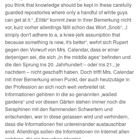
you think that knowledge should be kept in these carefully
guarded repositories where only a handful of white guys
can get at it.“ „Elitär“ kommt zwar in ihrer Bemerkung nicht
vor, kurz vorher allerdings fällt schon das Wort „Snob“. „I
simply don't adhere to a, a knee-jerk assumption that
because something is new, it's better“, wehrt sich Rupert
gegen den Vorwurf von Mrs. Calendar, dass er einer
derjenigen sei, die sich „in the middle ages“ befinden und
die den Sprung ins 20. Jahrhundert – oder ins 21., je
nachdem – nicht geschafft haben. Doch trifft Mrs. Calendar
mit ihrer Bemerkung einen Punkt, der auch heutzutage in
der Profession an sich noch weit verbreitet ist:
Informationen gehören in die so genannten „walled
gardens“ und vor diesen Gärten stehen immer noch die
Seraphinen mit den flammenden Schwertern und
entscheiden, wer in diese gelassen wird und verhindern,
dass die Informationen frei untereinander austauschbar
sind. Allerdings sollen die Informationen im Internet allen
gehören, die sie brauchen könnten.